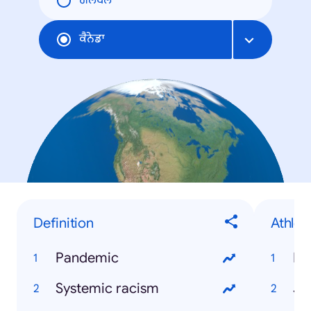
ਗਲੋਬਲ
ਕੈਨੇਡਾ
Definition
Athlet
Pandemic
Ry
Systemic racism
Ja