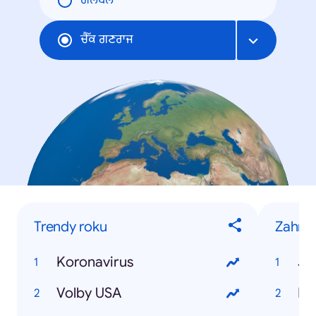
ਗਲੋਬਲ
ਚੈੱਕ ਗਣਰਾਜ
Trendy roku
Zahran
Koronavirus
Jo
Volby USA
Do