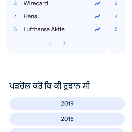
Wirecard
Co
Hanau
RK
Lufthansa Aktie
Co
ਪੜਚੋਲ ਕਰੋ ਕਿ ਕੀ ਰੁਝਾਨ ਸੀ
2019
2018