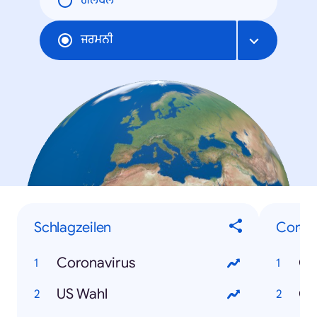
ਗਲੋਬਲ
ਜਰਮਨੀ
Schlagzeilen
Coron
Coronavirus
Co
US Wahl
Co