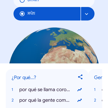
ਗਲੋਬਲ
ਸਪੇਨ
¿Por qué...?
Gener
por qué se llama coronavirus
co
por qué la gente compra papel higiénico
el