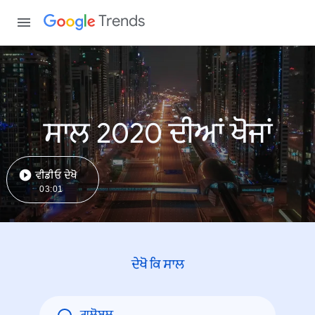
Trends
ਸਾਲ 2020 ਦੀਆਂ ਖੋਜਾਂ
ਵੀਡੀਓ ਦੇਖੋ
03:01
ਦੇਖੋ ਕਿ ਸਾਲ