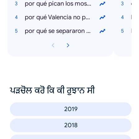
por qué pican los mosquitos
cl
por qué Valencia no pasa a la fase 1
la 
por qué se separaron Paquirri y carmen Ordoñez
Ko
ਪੜਚੋਲ ਕਰੋ ਕਿ ਕੀ ਰੁਝਾਨ ਸੀ
2019
2018