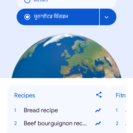
ਗਲੋਬਲ
ਯੂਨਾਈਟਡ ਕਿੰਗਡਮ
Recipes
Fitnes
Bread recipe
Jo
Beef bourguignon recipe
Jo