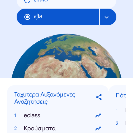
ਗਲੋਬਲ
ਗ੍ਰੀਸ
Ταχύτερα Αυξανόμενες
Πότε..
Αναζητήσεις
eclass
Κρούσματα