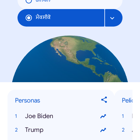
ਗਲੋਬਲ
ਮੈਕਸੀਕੋ
Personas
Pelícu
Joe Biden
Mi
Trump
An