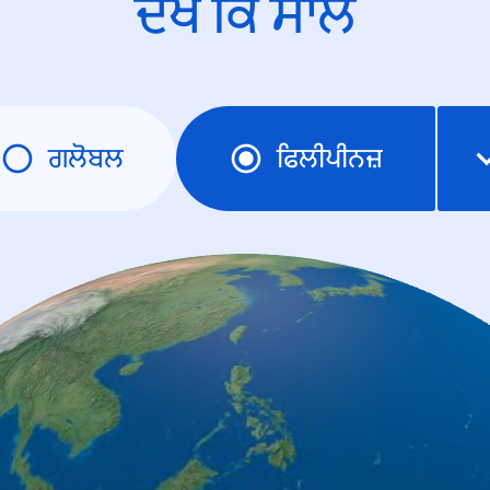
ਦੇਖੋ ਕਿ ਸਾਲ
ਗਲੋਬਲ
ਫਿਲੀਪੀਨਜ਼