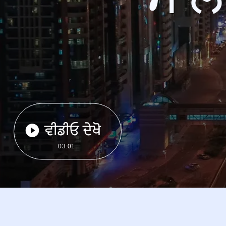
ਵੀਡੀਓ ਦੇਖੋ
03:01