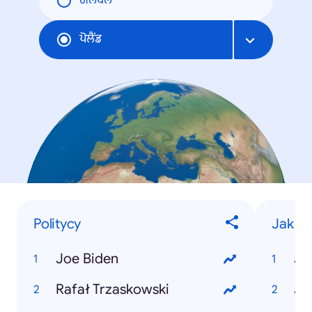
ਗਲੋਬਲ
ਪੋਲੈਂਡ
Politycy
Jak zr
Joe Biden
Rafał Trzaskowski