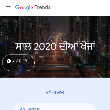
Trends
ਸਾਲ 2020 ਦੀਆਂ ਖੋਜਾਂ
ਵੀਡੀਓ ਦੇਖੋ
03:01
ਦੇਖੋ ਕਿ ਸਾਲ