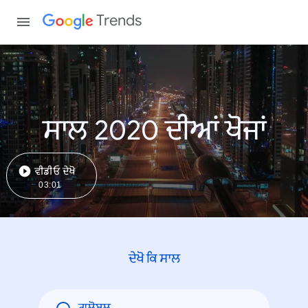
Trends
ਸਾਲ 2020 ਦੀਆਂ ਖੋਜਾਂ
ਵੀਡੀਓ ਦੇਖੋ
03:01
ਦੇਖੋ ਕਿ ਸਾਲ