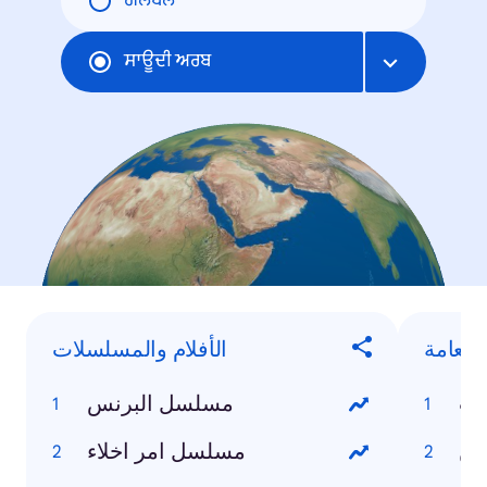
ਗਲੋਬਲ
ਸਾਊਦੀ ਅਰਬ
العامة
الأفلام والمسلسلات
مب
مسلسل البرنس
ين
مسلسل امر اخلاء