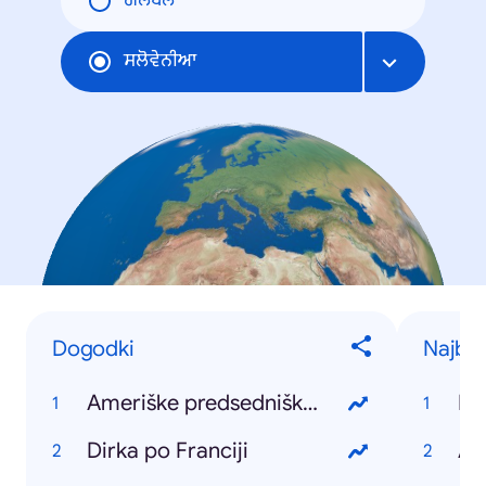
ਗਲੋਬਲ
ਸਲੋਵੇਨੀਆ
Dogodki
Najbolj
Ameriške predsedniške volitve
Ko
Dirka po Franciji
Ar