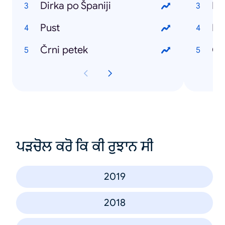
Dirka po Španiji
Ko
Pust
Di
Črni petek
Ob
ਪੜਚੋਲ ਕਰੋ ਕਿ ਕੀ ਰੁਝਾਨ ਸੀ
2019
2018