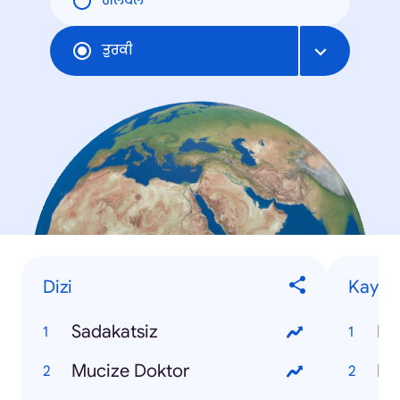
ਗਲੋਬਲ
ਤੁਰਕੀ
Dizi
Kaybet
Sadakatsiz
Ko
Mucize Doktor
Pı