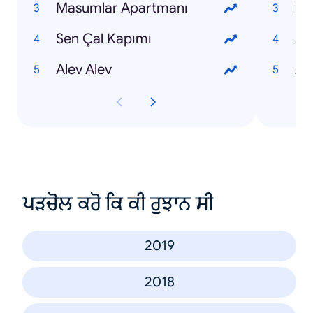
Masumlar Apartmanı
Nur
Sen Çal Kapımı
Ay
Alev Alev
Al
ਪੜਚੋਲ ਕਰੋ ਕਿ ਕੀ ਰੁਝਾਨ ਸੀ
2019
2018