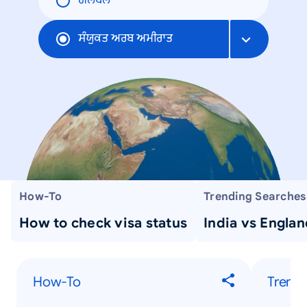
ਗਲੋਬਲ
ਸੰਯੁਕਤ ਅਰਬ ਅਮੀਰਾਤ
How-To
Trending Searches
How to check visa status
India vs Englan
How-To
Trendi