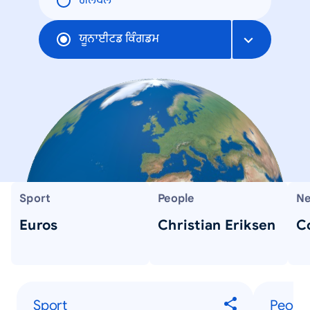
ਗਲੋਬਲ
ਯੂਨਾਈਟਡ ਕਿੰਗਡਮ
Sport
People
Ne
Euros
Christian Eriksen
C
Sport
Peopl