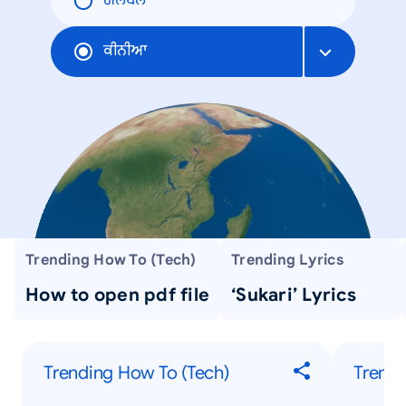
ਗਲੋਬਲ
ਕੀਨੀਆ
Trending How To (Tech)
Trending Lyrics
How to open pdf file
‘Sukari’ Lyrics
Trending How To (Tech)
Trendi