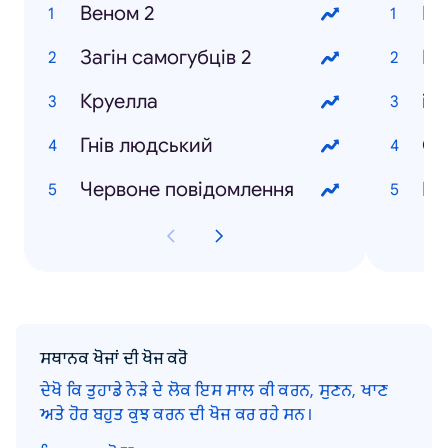
Веном 2
По
Загін самогубців 2
Кв
Круелла
iP
Гнів людський
Си
Червоне повідомлення
ਸਥਾਨਕ ਖੋਜਾਂ ਦੀ ਖੋਜ ਕਰੋ
ਦੇਖੋ ਕਿ ਤੁਹਾਡੇ ਨੇੜੇ ਦੇ ਲੋਕ ਇਸ ਸਾਲ ਕੀ ਕਰਨ, ਸੁਣਨ, ਖਾਣ
ਅਤੇ ਹੋਰ ਬਹੁਤ ਕੁਝ ਕਰਨ ਦੀ ਖੋਜ ਕਰ ਰਹੇ ਸਨ।