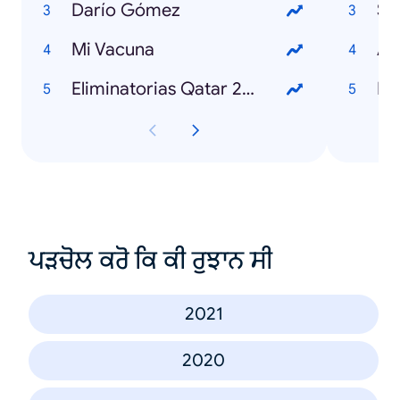
Darío Gómez
Sh
Mi Vacuna
Ar
Eliminatorias Qatar 2022
Fr
ਪੜਚੋਲ ਕਰੋ ਕਿ ਕੀ ਰੁਝਾਨ ਸੀ
2021
2020