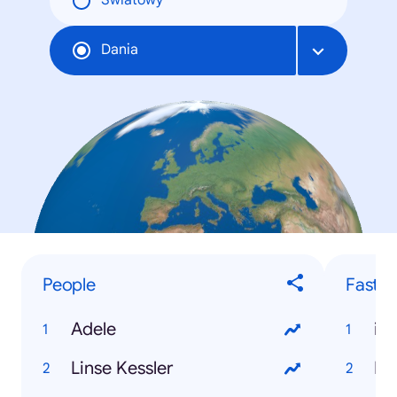
Światowy
Dania
People
Fastes
Adele
iP
Linse Kessler
Mi