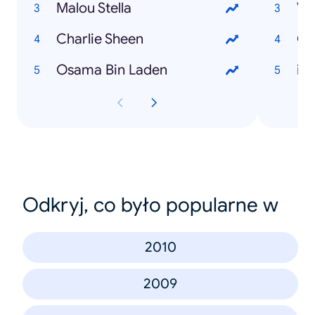
Malou Stella
Va
Charlie Sheen
Go
Osama Bin Laden
iP
Odkryj, co było popularne w
2010
2009