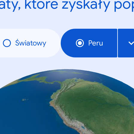
ty, które zyskały p
Światowy
Peru