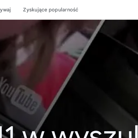
ywaj
Zyskujące popularność
11 w wyszu