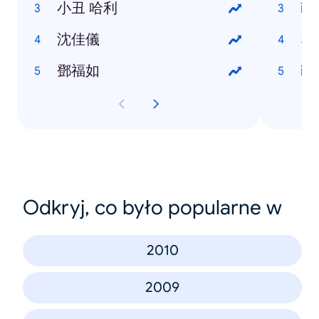
小丑 哈利
iP
沈佳儀
塑
鄧福如
iP
Odkryj, co było popularne w
2010
2009