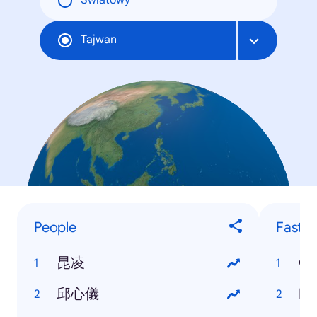
Światowy
Tajwan
People
Fastes
昆凌
Go
邱心儀
Fa