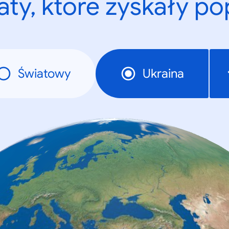
ty, które zyskały p
Światowy
Ukraina