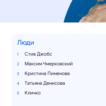
Люди
Cтив Джобс
Mаксим Чмерковский
Kристина Пименова
Tатьяна Денисова
Kличко