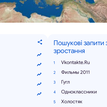
Пошукові запити
зростання
Vkontakte.Ru
Фильмы 2011
Гугл
Oдноклассники
Xолостяк