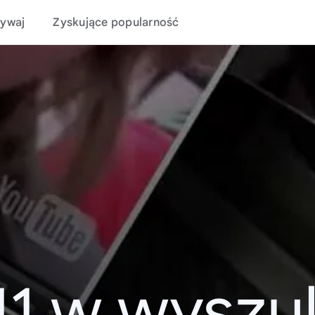
ywaj
Zyskujące popularność
11 w wyszu