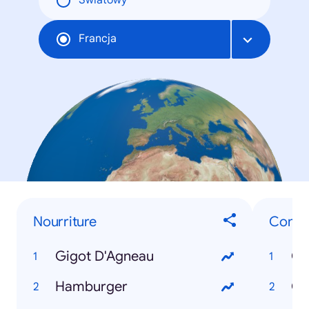
Światowy
Francja
Nourriture
Comme
Gigot D'Agneau
Co
Hamburger
Co