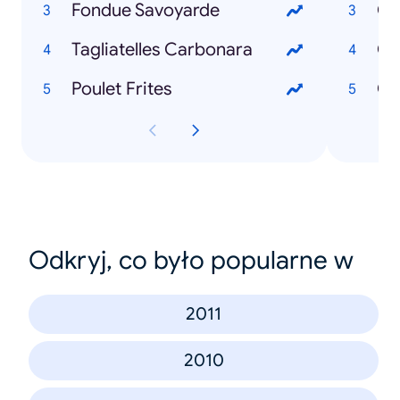
Fondue Savoyarde
Co
Tagliatelles Carbonara
Poulet Frites
Co
Odkryj, co było popularne w
2011
2010