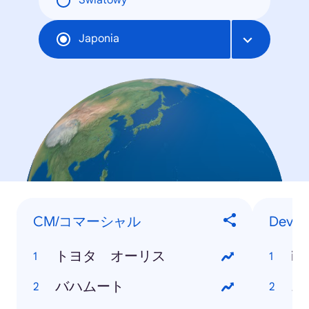
Światowy
Japonia
CM/コマーシャル
Devic
トヨタ オーリス
iP
バハムート
ニ