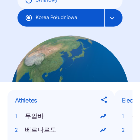
Światowy
Korea Południowa
Athletes
Electr
무암바
갤
베르나르도
갤