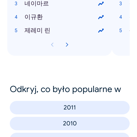
네이마르
갤
이규환
갤럭
제레미 린
옵
Odkryj, co było popularne w
2011
2010