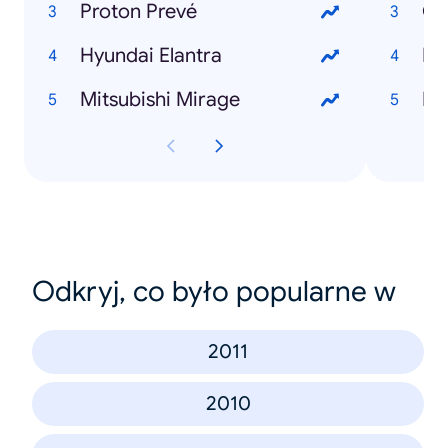
Proton Prevé
Gu
Hyundai Elantra
Bu
Mitsubishi Mirage
Lo
Odkryj, co było popularne w
2011
2010