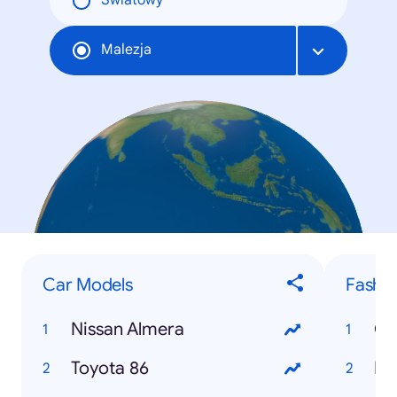
Światowy
Malezja
Car Models
Fashio
Nissan Almera
Co
Toyota 86
Lo