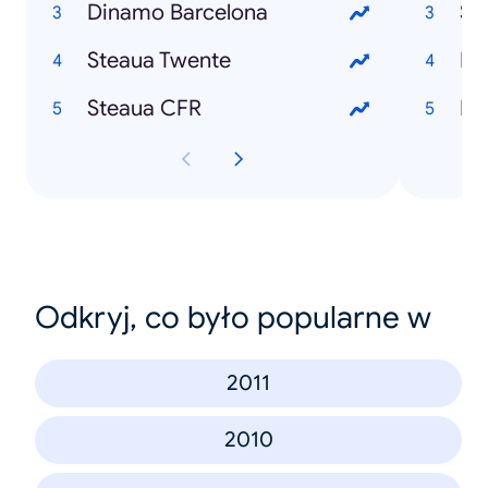
Dinamo Barcelona
Si
Steaua Twente
Em
Steaua CFR
Ha
Odkryj, co było popularne w
2011
2010