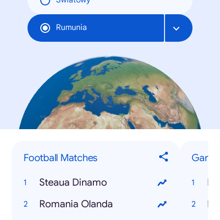
Światowy
Rumunia
Football Matches
Game
Steaua Dinamo
Fe
Romania Olanda
Fo