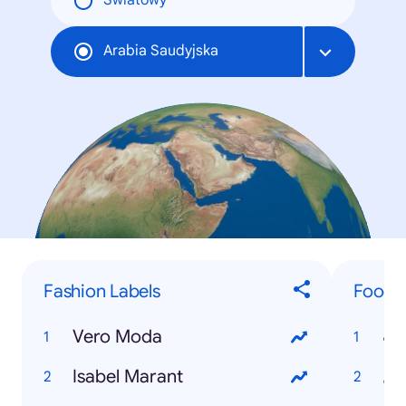
Światowy
Arabia Saudyjska
Fashion Labels
Food &
Vero Moda
نب
Isabel Marant