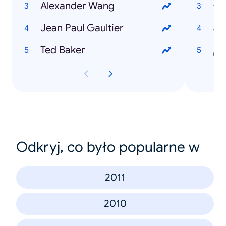
Alexander Wang
اخ
Jean Paul Gaultier
نة
Ted Baker
روم
Odkryj, co było popularne w
2011
2010