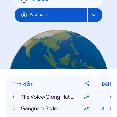
Światowy
Wietnam
Tìm kiếm
Bài há
The Voice/Giong Hat Viet
(B
Gangnam Style
Ha