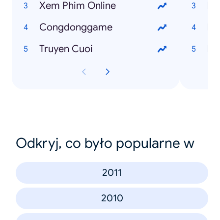
Xem Phim Online
Ng
Congdonggame
Fr
Truyen Cuoi
I 
Odkryj, co było popularne w
2011
2010