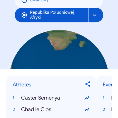
Światowy
Republika Południowej
Afryki
Athletes
Events
Caster Semenya
Hu
Chad le Clos
Eu