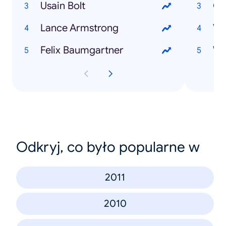
Usain Bolt
Ol
Lance Armstrong
Ve
Felix Baumgartner
Odkryj, co było popularne w
2011
2010