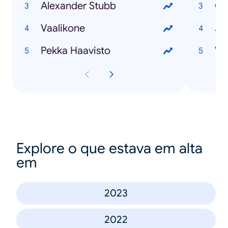
Alexander Stubb
Ol
Vaalikone
Ju
Pekka Haavisto
Wi
Explore o que estava em alta
em
2023
2022