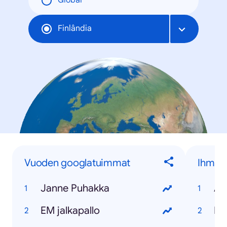
Global
Finlândia
Vuoden googlatuimmat
Ihmise
Janne Puhakka
Al
EM jalkapallo
Pe