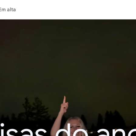
Em alta
isas do an