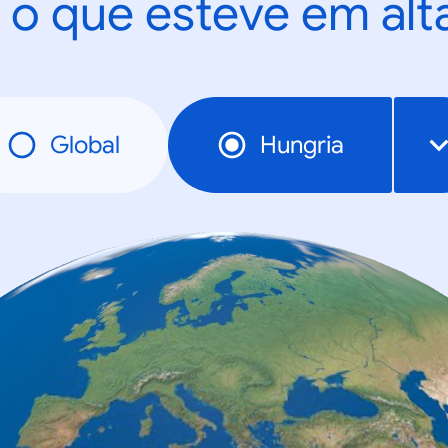
 o que esteve em al
Global
Hungria