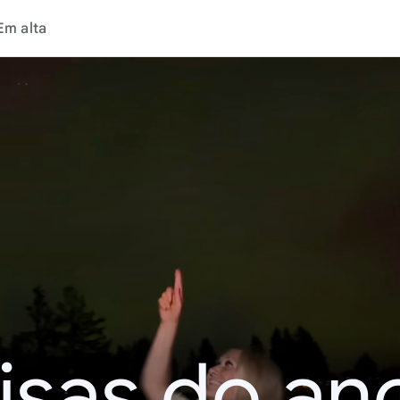
Em alta
isas do an