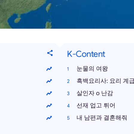
K-Content
눈물의 여왕
흑백요리사: 요리 계급
살인자 o 난감
선재 업고 튀어
내 남편과 결혼해줘