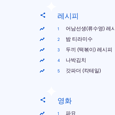
레시피
어남선생(류수영) 레
밤 티라미수
두끼 (떡볶이) 레시피
나박김치
갓파더 (칵테일)
영화
파묘