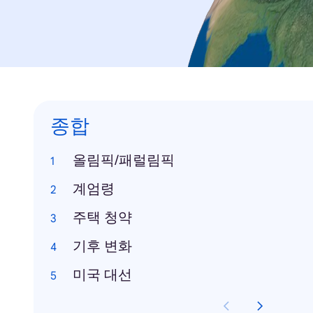
종합
올림픽/패럴림픽
계엄령
주택 청약
기후 변화
미국 대선