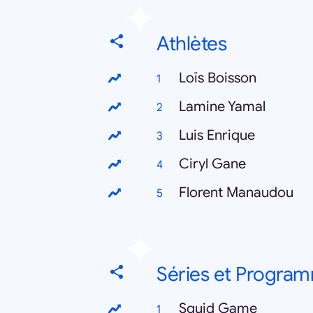
Athlètes
Loïs Boisson
Lamine Yamal
Luis Enrique
Ciryl Gane
Florent Manaudou
Séries et Progra
Squid Game