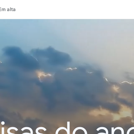
Em alta
isas do an