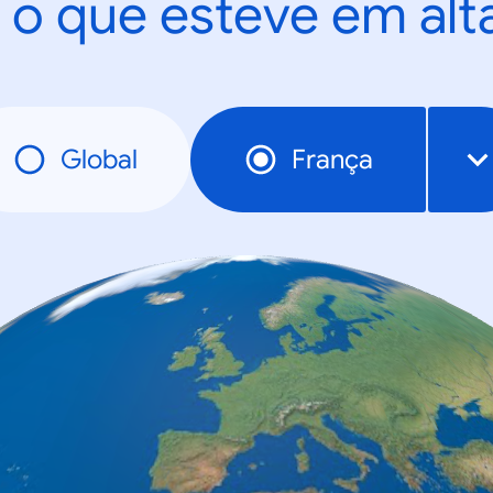
 o que esteve em al
Global
França