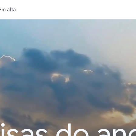
Em alta
isas do an