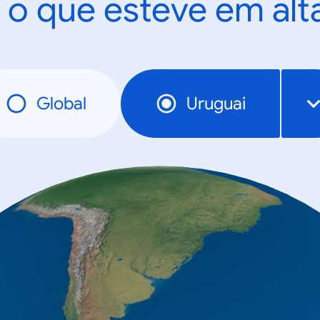
 o que esteve em al
Global
Uruguai