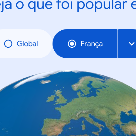
ja o que foi popular
Global
França