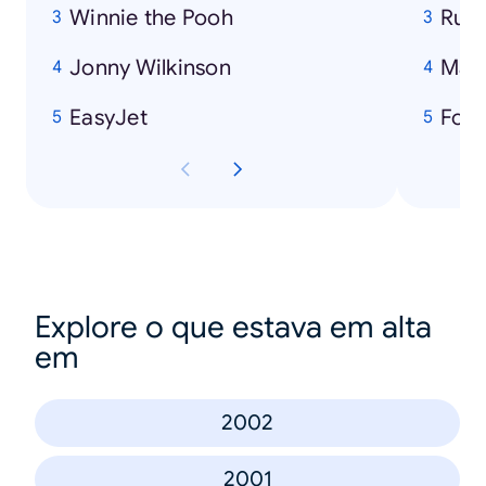
Winnie the Pooh
Rug
Jonny Wilkinson
Manc
EasyJet
Foot
Explore o que estava em alta
em
2002
2001