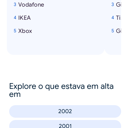
Vodafone
Gigi
IKEA
Tizi
Xbox
Gior
Explore o que estava em alta
em
2002
2001