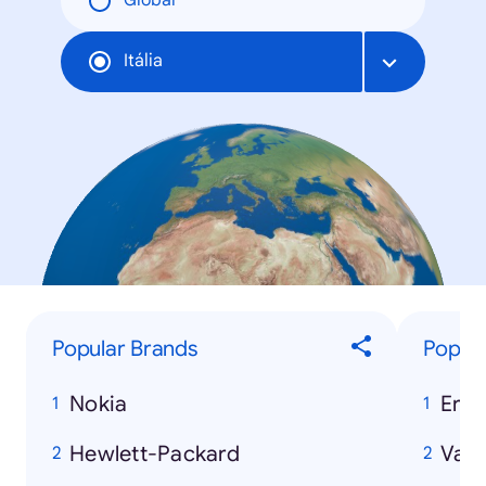
Global
Itália
Popular Brands
Popula
Nokia
Eros
Hewlett-Packard
Vasc