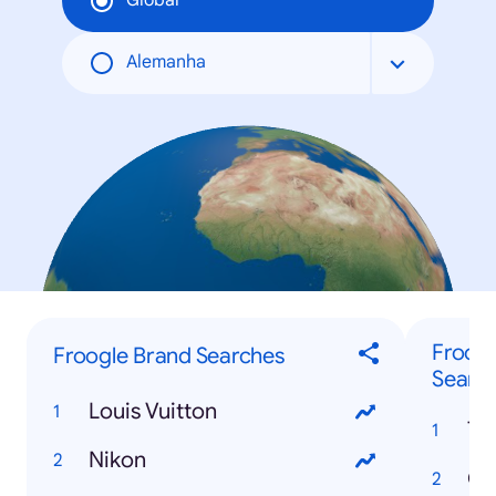
Global
Alemanha
Froog
Froogle Brand Searches
Searc
Louis Vuitton
Ta
Nikon
Co