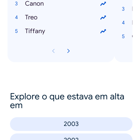
Canon
La
Treo
He
Tiffany
Co
Explore o que estava em alta
em
2003