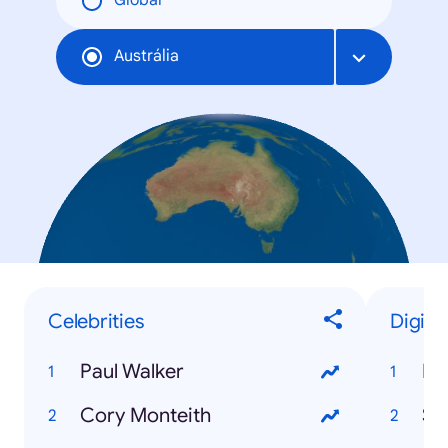
Global
Austrália
Celebrities
Digita
Paul Walker
Bit
Cory Monteith
Sn