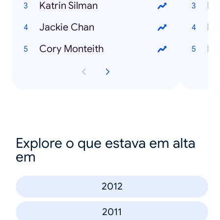
Katrin Silman
Pa
Jackie Chan
Eu
Cory Monteith
Ee
Explore o que estava em alta
em
2012
2011