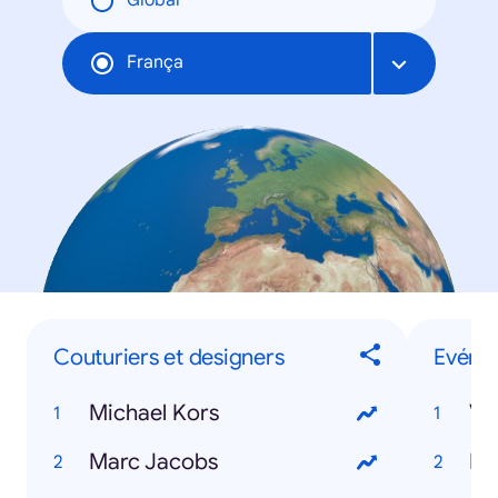
Global
França
Couturiers et designers
Evéne
Michael Kors
Ve
Marc Jacobs
Ro