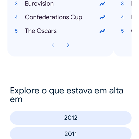
Eurovision
Me
Confederations Cup
Da
The Oscars
Ch
Explore o que estava em alta
em
2012
2011