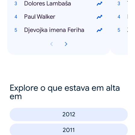
Dolores Lambaša
Ta
Paul Walker
Hu
Djevojka imena Feriha
Zo
Explore o que estava em alta
em
2012
2011