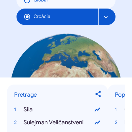
Global
Croácia
Pretrage
Popul
Sila
Ga
Sulejman Veličanstveni
Ni