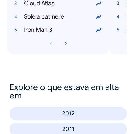
Cloud Atlas
Re
Sole a catinelle
Lo
Iron Man 3
La
Explore o que estava em alta
em
2012
2011