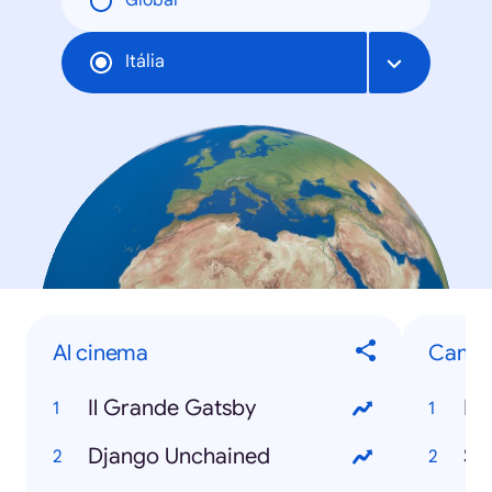
Global
Itália
Al cinema
Cambi
Il Grande Gatsby
Li
Django Unchained
Su