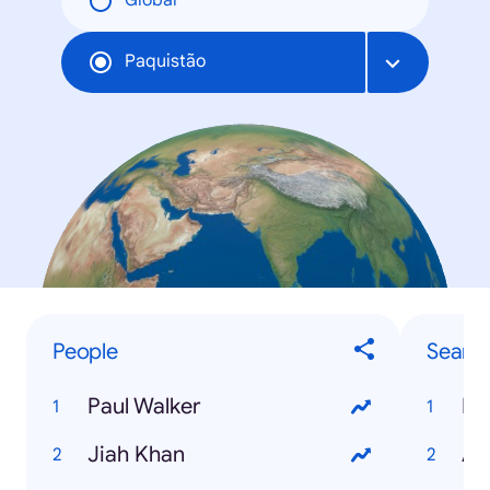
Global
Paquistão
People
Searc
Paul Walker
PT
Jiah Khan
Aa