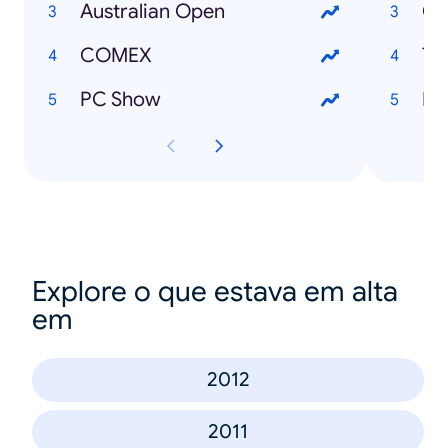
Australian Open
Cy
COMEX
Tw
PC Show
Pa
Explore o que estava em alta
em
2012
2011