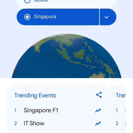
Global
Singapura
Trending Events
Trendi
Singapore F1
Ra
IT Show
Ha