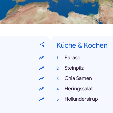
Küche & Kochen
Parasol
Steinpilz
Chia Samen
Heringssalat
Hollundersirup