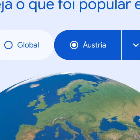
ja o que foi popular
Global
Áustria