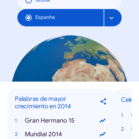
Global
Espanha
Palabras de mayor
Celebr
crecimiento en 2014
Co
Gran Hermano 15
Re
Mundial 2014