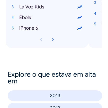
Hi
La Voz Kids
Ta
Ébola
Cl
iPhone 6
Explore o que estava em alta
em
2013