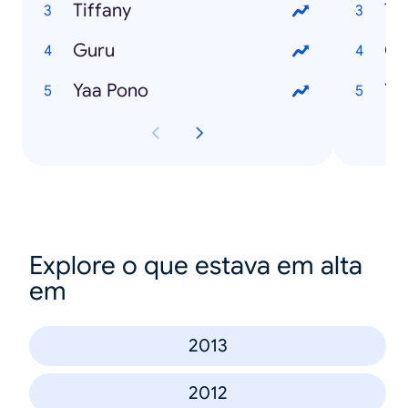
Tiffany
Ti
Guru
Gu
Yaa Pono
Ya
Explore o que estava em alta
em
2013
2012