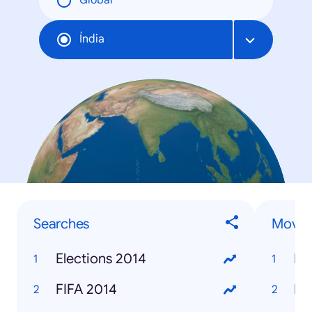
Global
Índia
Searches
Movie
Elections 2014
Ra
FIFA 2014
Ki